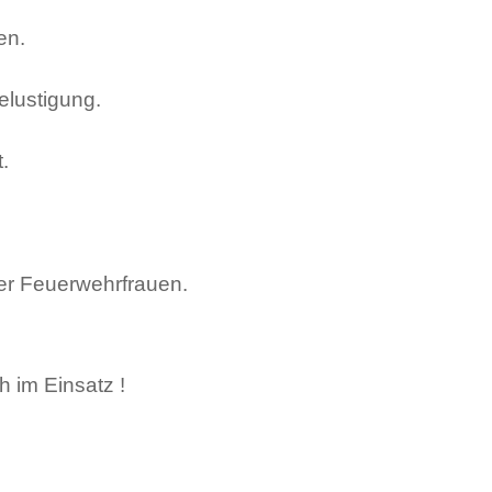
en.
elustigung.
.
er Feuerwehrfrauen.
h im Einsatz !