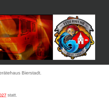
erätehaus Bierstadt.
027
statt.